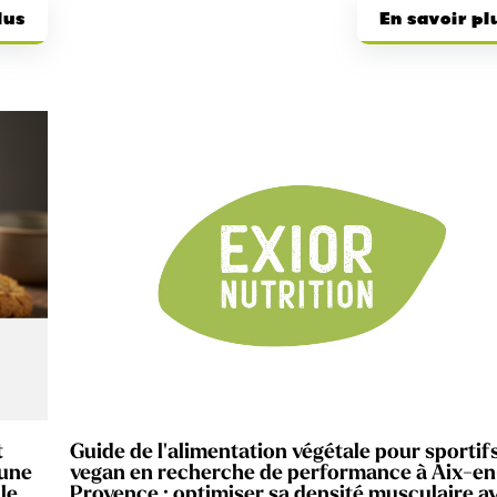
lus
En savoir pl
t
Guide de l'alimentation végétale pour sportif
 une
vegan en recherche de performance à Aix-en
le
Provence : optimiser sa densité musculaire a