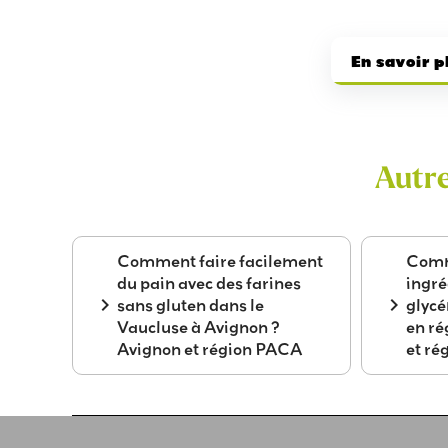
En savoir p
Autr
Comment faire facilement
Comm
du pain avec des farines
ingré
navigate_next
navigate_next
sans gluten dans le
glyc
Vaucluse à Avignon ?
en r
Avignon et région PACA
et r