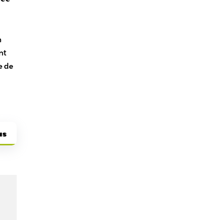
n
nt
e de
.
us