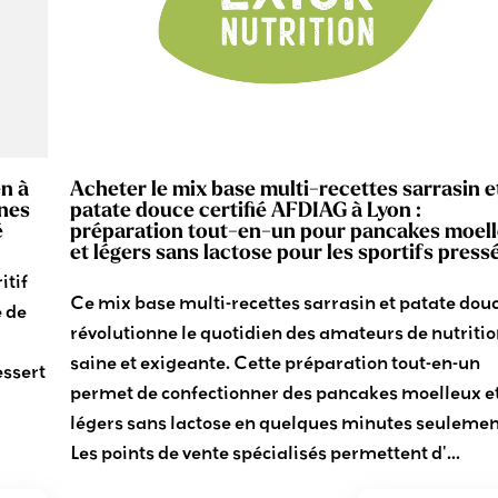
n à
Acheter le mix base multi-recettes sarrasin e
anes
patate douce certifié AFDIAG à Lyon :
é
préparation tout-en-un pour pancakes moel
et légers sans lactose pour les sportifs press
itif
Ce mix base multi-recettes sarrasin et patate dou
 de
révolutionne le quotidien des amateurs de nutriti
saine et exigeante. Cette préparation tout-en-un
essert
permet de confectionner des pancakes moelleux e
légers sans lactose en quelques minutes seulemen
Les points de vente spécialisés permettent d'...