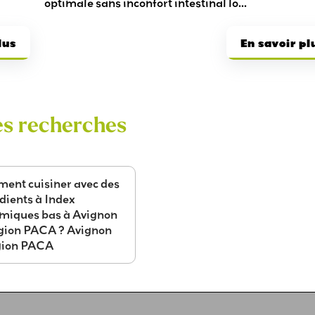
optimale sans inconfort intestinal lo...
lus
En savoir pl
es recherches
ent cuisiner avec des
dients à Index
émiques bas à Avignon
égion PACA ? Avignon
égion PACA