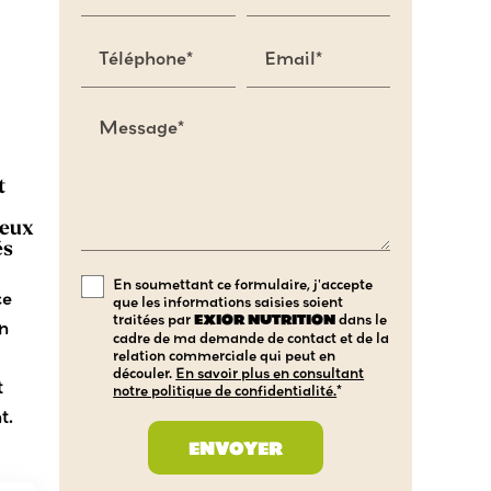
Téléphone*
Email*
Message*
t
leux
és
En soumettant ce formulaire, j'accepte
ce
que les informations saisies soient
traitées par
EXIOR NUTRITION
dans le
on
cadre de ma demande de contact et de la
relation commerciale qui peut en
découler.
En savoir plus en consultant
t
notre politique de confidentialité.
*
t.